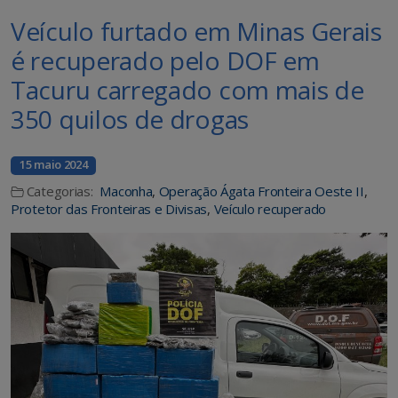
Veículo furtado em Minas Gerais
é recuperado pelo DOF em
Tacuru carregado com mais de
350 quilos de drogas
15 maio 2024
Categorias:
Maconha
,
Operação Ágata Fronteira Oeste II
,
Protetor das Fronteiras e Divisas
,
Veículo recuperado