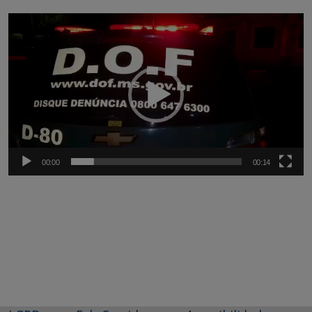
Tocador
de
vídeo
00:00
00:14