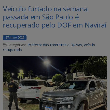
Veículo furtado na semana
passada em São Paulo é
recuperado pelo DOF em Naviraí
27 maio 2025
Categorias:
Protetor das Fronteiras e Divisas
,
Veículo
recuperado