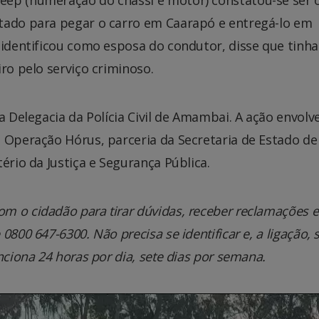
eep (numeração do chassi e motor) constatou-se ser 
tado para pegar o carro em Caarapó e entregá-lo em
 identificou como esposa do condutor, disse que tinha
ro pelo serviço criminoso.
a Delegacia da Polícia Civil de Amambai. A ação envol
 Operação Hórus, parceria da Secretaria de Estado de
ério da Justiça e Segurança Pública.
m o cidadão para tirar dúvidas, receber reclamações e
800 647-6300. Não precisa se identificar e, a ligação, 
nciona 24 horas por dia, sete dias por semana.