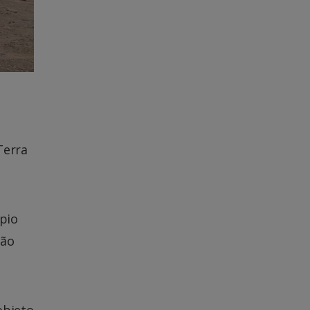
Terra
ípio
não