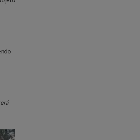
objeto
vendo
será