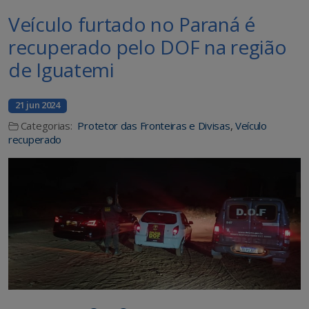
Veículo furtado no Paraná é
recuperado pelo DOF na região
de Iguatemi
21 jun 2024
Categorias:
Protetor das Fronteiras e Divisas
,
Veículo
recuperado