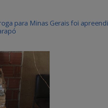
roga para Minas Gerais foi apreend
arapó