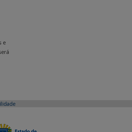
s e
será
ilidade