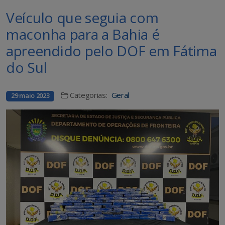
Veículo que seguia com
maconha para a Bahia é
apreendido pelo DOF em Fátima
do Sul
Categorias:
Geral
29 maio 2023