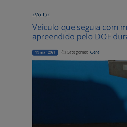
‹ Voltar
Veículo que seguia com ma
apreendido pelo DOF dur
Categorias:
Geral
19 mar 2021