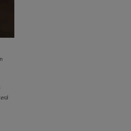
em
será