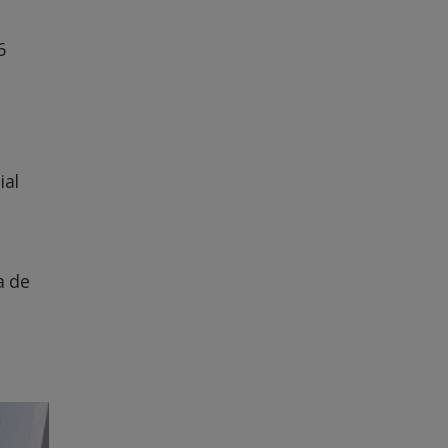
6
ial
a de