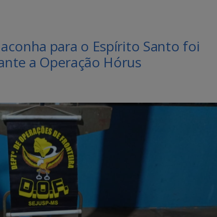
conha para o Espírito Santo foi
ante a Operação Hórus