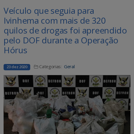
Veículo que seguia para
Ivinhema com mais de 320
quilos de drogas foi apreendido
pelo DOF durante a Operação
Hórus
Categorias:
Geral
23 dez 2020