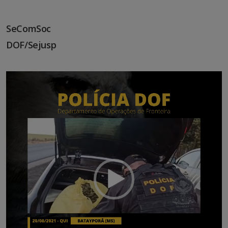
SeComSoc
DOF/Sejusp
Tocador
de
vídeo