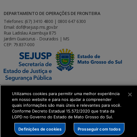
DEPARTAMENTO DE OPERAÇÕES DE FRONTEIRA
Telefones: (67) 3410 4800 | 0800 647 6300
Email: dof@sejusp.ms.gov.br
Rua Ladislau Azambuja 875
Jardim Guaicurus - Dourados | MS
CEP: 79.837-000
Utilizamos cookies para permitir uma melhor experiência
em nosso website e para nos ajudar a compreender
SETDIG | Secretaria-Executiva de Transformação
quais informações são mais úteis e relevantes para você.
Conforme Decreto Estadual 15.572/2020 que trata da
Digital
LGPD no Governo do Estado de Mato Grosso do Sul.
Definições de cookies
Prosseguir com todos