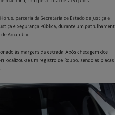
e maconha, com peso total de 715 quilos.
órus, parceria da Secretaria de Estado de Justiça e
Justiça e Segurança Pública, durante um patrulhamen
ão de Amambai.
ndonado às margens da estrada. Após checagem dos
) localizou-se um registro de Roubo, sendo as placas
.