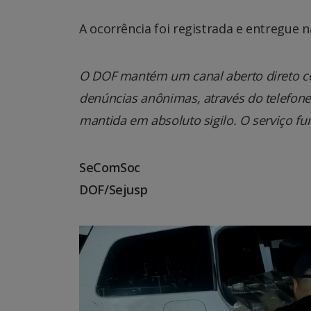
A ocorrência foi registrada e entregue n
O DOF mantém um canal aberto direto co
denúncias anônimas, através do telefone 0
mantida em absoluto sigilo. O serviço fu
SeComSoc
DOF/Sejusp
Tocador
de
vídeo