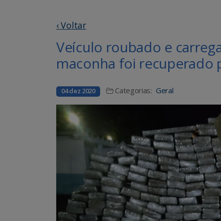
‹ Voltar
Veículo roubado e carreg
maconha foi recuperado 
Categorias:
Geral
04 dez 2020