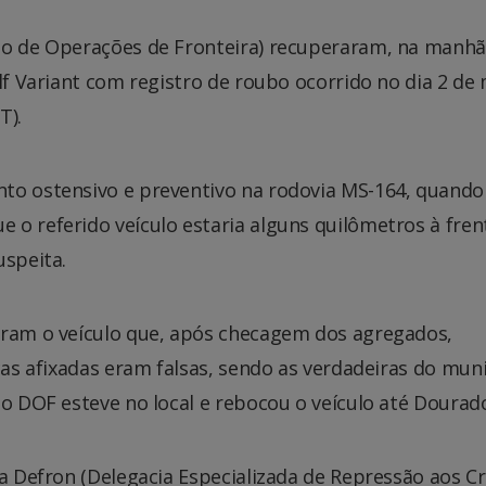
to de Operações de Fronteira) recuperaram, na manhã
olf Variant com registro de roubo ocorrido no dia 2 de
T).
to ostensivo e preventivo na rodovia MS-164, quando
o referido veículo estaria alguns quilômetros à fren
uspeita.
aram o veículo que, após checagem dos agregados,
cas afixadas eram falsas, sendo as verdadeiras do muni
do DOF esteve no local e rebocou o veículo até Dourad
na Defron (Delegacia Especializada de Repressão aos C