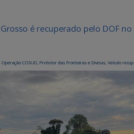
 Grosso é recuperado pelo DOF no
,
Operação COSUD
,
Protetor das Fronteiras e Divisas
,
Veículo recu