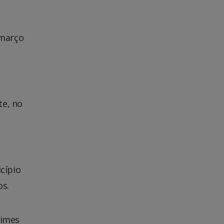
 março
te, no
cípio
os.
rimes