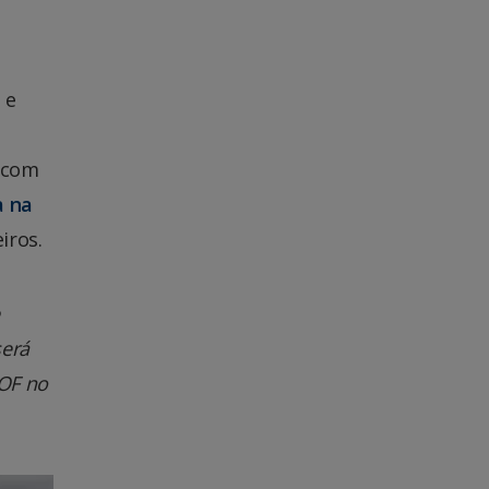
 e
a com
a na
iros.
será
DOF no