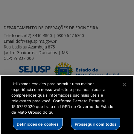
DEPARTAMENTO DE OPERAÇÕES DE FRONTEIRA
Telefones: (67) 3410 4800 | 0800 647 6300
Email: dof@sejusp.ms.gov.br
Rua Ladislau Azambuja 875
Jardim Guaicurus - Dourados | MS
CEP: 79.837-000
Utilizamos cookies para permitir uma melhor
experiência em nosso website e para nos ajudar a
compreender quais informações são mais úteis e
relevantes para você. Conforme Decreto Estadual
15.572/2020 que trata da LGPD no Governo do Estado
de Mato Grosso do Sul.
SETDIG | Secretaria-Executiva de Transformação
Definições de cookies
Prosseguir com todos
Digital