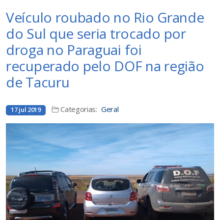
Veículo roubado no Rio Grande
do Sul que seria trocado por
droga no Paraguai foi
recuperado pelo DOF na região
de Tacuru
Categorias:
Geral
17 jul 2019