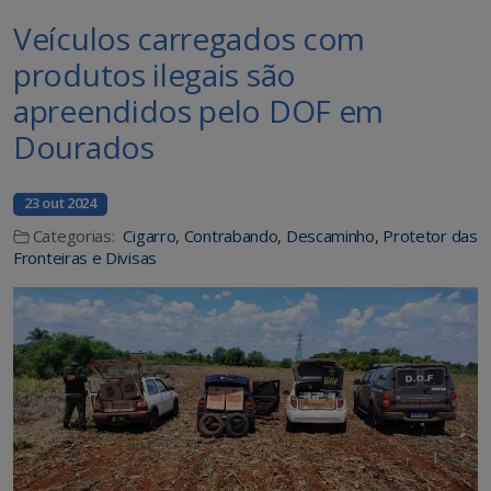
Veículos carregados com
produtos ilegais são
apreendidos pelo DOF em
Dourados
23 out 2024
Categorias:
Cigarro
,
Contrabando
,
Descaminho
,
Protetor das
Fronteiras e Divisas