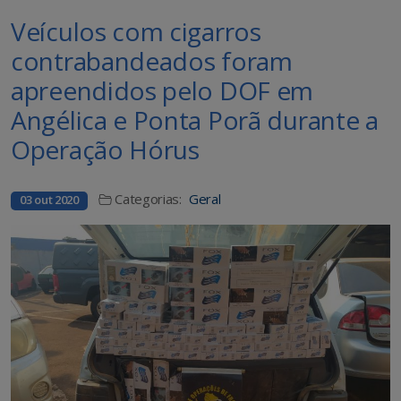
Veículos com cigarros
contrabandeados foram
apreendidos pelo DOF em
Angélica e Ponta Porã durante a
Operação Hórus
Categorias:
Geral
03 out 2020