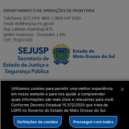
DEPARTAMENTO DE OPERAÇÕES DE FRONTEIRA
Telefones: (67) 3410 4800 | 0800 647 6300
Email: dof@sejusp.ms.gov.br
Rua Ladislau Azambuja 875
Jardim Guaicurus - Dourados | MS
CEP: 79.837-000
Utilizamos cookies para permitir uma melhor experiência
em nosso website e para nos ajudar a compreender
SETDIG | Secretaria-Executiva de Transformação
quais informações são mais úteis e relevantes para você.
Digital
Conforme Decreto Estadual 15.572/2020 que trata da
LGPD no Governo do Estado de Mato Grosso do Sul.
Definições de cookies
Prosseguir com todos