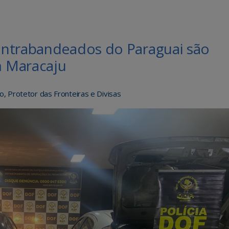
ontrabandeados do Paraguai são
 Maracaju
do
,
Protetor das Fronteiras e Divisas