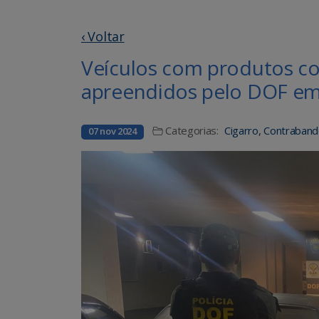
‹ Voltar
Veículos com produtos c
apreendidos pelo DOF em
Categorias:
Cigarro
,
Contraban
07 nov 2024