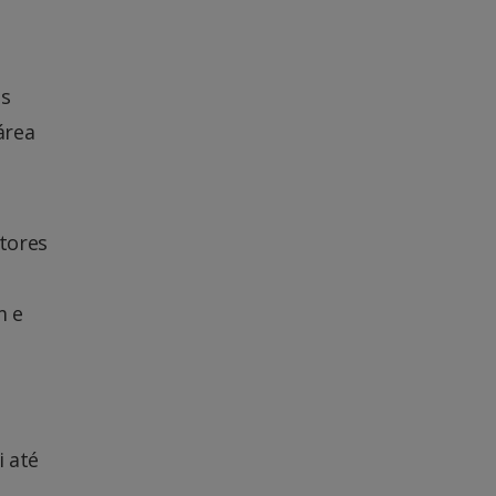
os
área
tores
m e
i até