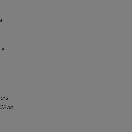
a
 e
será
DOF no