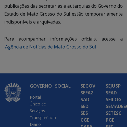
publicações das secretarias e autarquias do Governo do
Estado de Mato Grosso do Sul estão temporariamente
indisponíveis e arquivadas.
Para acompanhar informações oficiais, acesse a
Agência de Notícias de Mato Grosso do Sul
.
GOVERNO
SOCIAL
SEGOV
SEJUSP
SEFAZ
SEAD
Portal
SAD
SEILOG
Único de
SED
SEMADES
Serviços
SES
SETESC
Transparência
CGE
PGE
Diário
CASA
SEC