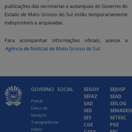
publicações das secretarias e autarquias do Governo do
Estado de Mato Grosso do Sul estão temporariamente
indisponíveis e arquivadas.
Para acompanhar informações oficiais, acesse a
Agência de Notícias de Mato Grosso do Sul
.
GOVERNO
SOCIAL
SEGOV
SEJUSP
SEFAZ
SEAD
Portal
SAD
SEILOG
Único de
SED
SEMADES
Serviços
SES
SETESC
Transparência
CGE
PGE
Diário
CASA
SEC