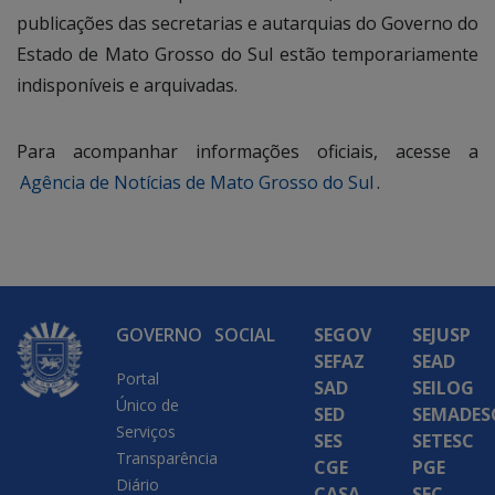
publicações das secretarias e autarquias do Governo do
Estado de Mato Grosso do Sul estão temporariamente
indisponíveis e arquivadas.
Para acompanhar informações oficiais, acesse a
Agência de Notícias de Mato Grosso do Sul
.
GOVERNO
SOCIAL
SEGOV
SEJUSP
SEFAZ
SEAD
Portal
SAD
SEILOG
Único de
SED
SEMADES
Serviços
SES
SETESC
Transparência
CGE
PGE
Diário
CASA
SEC