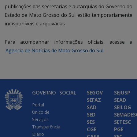
publicações das secretarias e autarquias do Governo do
Estado de Mato Grosso do Sul estão temporariamente
indisponíveis e arquivadas.
Para acompanhar informações oficiais, acesse a
Agência de Notícias de Mato Grosso do Sul
.
GOVERNO
SOCIAL
SEGOV
SEJUSP
SEFAZ
SEAD
Portal
SAD
SEILOG
Único de
SED
SEMADES
Serviços
SES
SETESC
Transparência
CGE
PGE
Diário
CASA
SEC