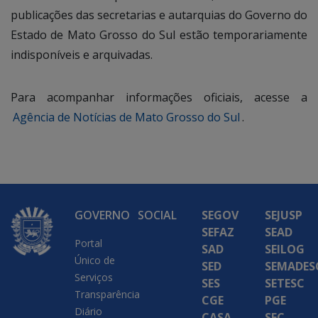
publicações das secretarias e autarquias do Governo do
Estado de Mato Grosso do Sul estão temporariamente
indisponíveis e arquivadas.
Para acompanhar informações oficiais, acesse a
Agência de Notícias de Mato Grosso do Sul
.
GOVERNO
SOCIAL
SEGOV
SEJUSP
SEFAZ
SEAD
Portal
SAD
SEILOG
Único de
SED
SEMADES
Serviços
SES
SETESC
Transparência
CGE
PGE
Diário
CASA
SEC