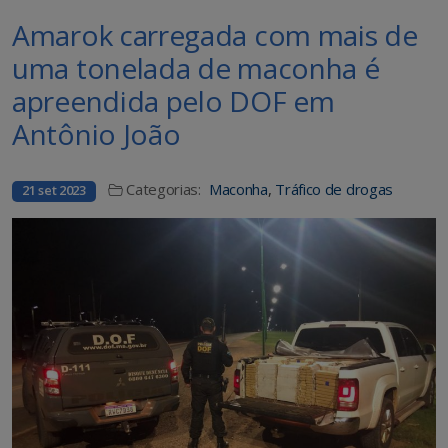
Amarok carregada com mais de
uma tonelada de maconha é
apreendida pelo DOF em
Antônio João
Categorias:
Maconha
,
Tráfico de drogas
21 set 2023