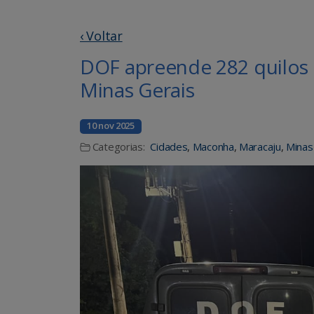
‹ Voltar
DOF apreende 282 quilos
Minas Gerais
10 nov 2025
Categorias:
Cidades
,
Maconha
,
Maracaju
,
Minas