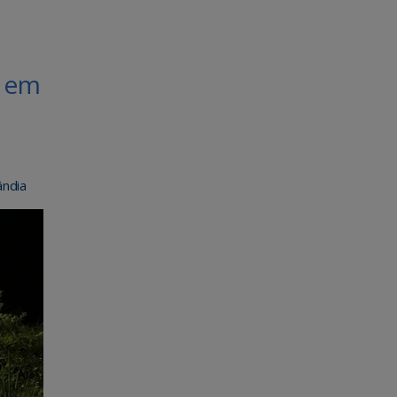
s em
ândia