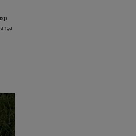
usp
rança