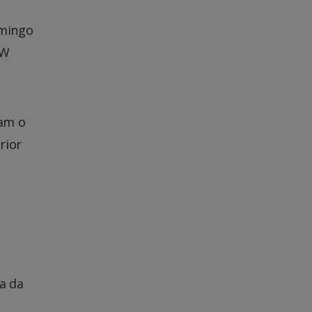
omingo
VW
ram o
rior
a da