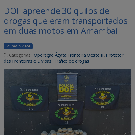
DOF apreende 30 quilos de
drogas que eram transportados
em duas motos em Amambai
21 maio 2024
Categorias:
Operação Ágata Fronteira Oeste II
,
Protetor
das Fronteiras e Divisas
,
Tráfico de drogas