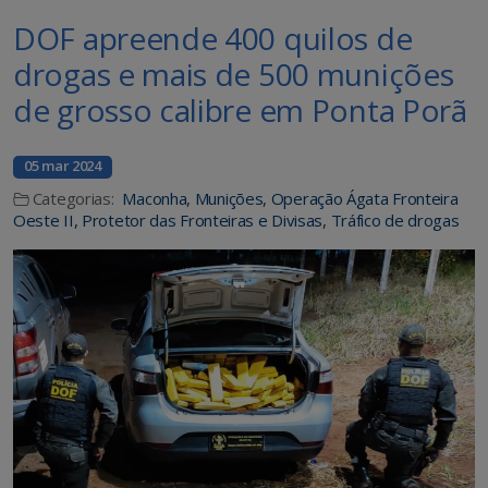
DOF apreende 400 quilos de
drogas e mais de 500 munições
de grosso calibre em Ponta Porã
05 mar 2024
Categorias:
Maconha
,
Munições
,
Operação Ágata Fronteira
Oeste II
,
Protetor das Fronteiras e Divisas
,
Tráfico de drogas