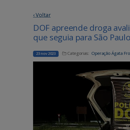
‹ Voltar
DOF apreende droga avali
que seguia para São Paul
Categorias:
Operação Ágata Fron
23 nov 2023