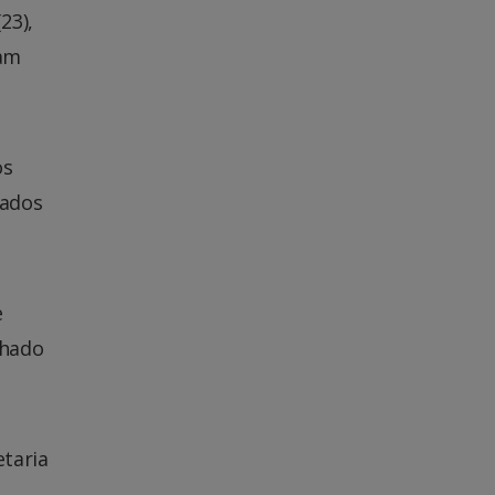
23),
iam
os
rados
e
nhado
etaria