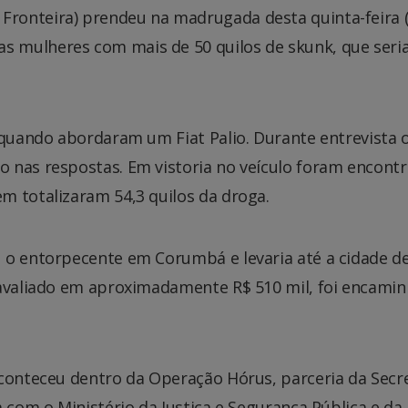
ronteira) prendeu na madrugada desta quinta-feira (
 mulheres com mais de 50 quilos de skunk, que ser
 quando abordaram um Fiat Palio. Durante entrevista 
 nas respostas. Em vistoria no veículo foram encont
m totalizaram 54,3 quilos da droga.
 o entorpecente em Corumbá e levaria até a cidade d
 avaliado em aproximadamente R$ 510 mil, foi encami
aconteceu dentro da Operação Hórus, parceria da Secr
 com o Ministério da Justiça e Segurança Pública e da