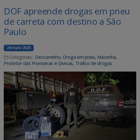
DOF apreende drogas em pneu
de carreta com destino a São
Paulo
26 maio 2025
Categorias:
Descaminho
,
Droga em pneu
,
Maconha
,
Protetor das Fronteiras e Divisas
,
Tráfico de drogas