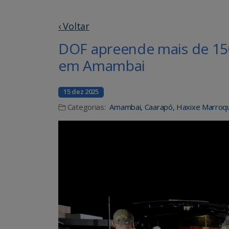
‹ Voltar
DOF apreende mais de 150
em Amambai
15 dez 2025
Categorias:
Amambai
,
Caarapó
,
Haxixe Marroq