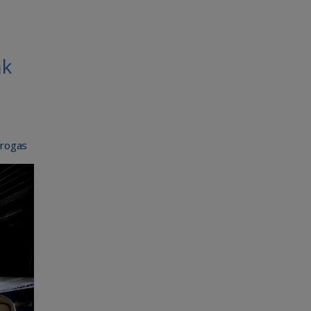
nk
drogas