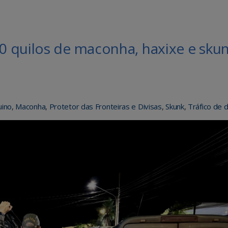
 quilos de maconha, haxixe e sku
uino
,
Maconha
,
Protetor das Fronteiras e Divisas
,
Skunk
,
Tráfico de 