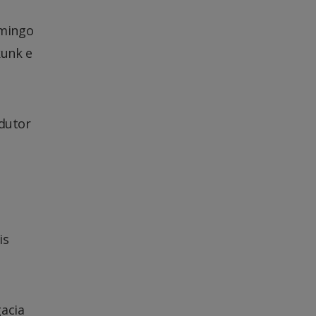
omingo
kunk e
ndutor
is
acia