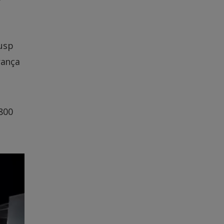
jusp
rança
800