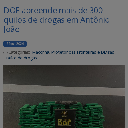
DOF apreende mais de 300
quilos de drogas em Antônio
João
26 jul 2024
Categorias:
Maconha
,
Protetor das Fronteiras e Divisas
,
Tráfico de drogas