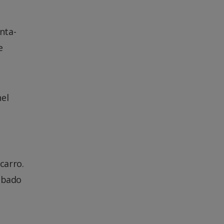
nta-
e
nel
carro.
oubado