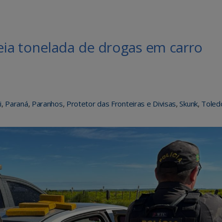
ia tonelada de drogas em carro
i
,
Paraná
,
Paranhos
,
Protetor das Fronteiras e Divisas
,
Skunk
,
Toled