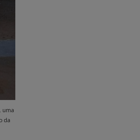
s, uma
o da