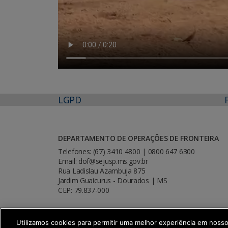
LGPD
DEPARTAMENTO DE OPERAÇÕES DE FRONTEIRA
Telefones: (67) 3410 4800 | 0800 647 6300
Email: dof@sejusp.ms.gov.br
Rua Ladislau Azambuja 875
Jardim Guaicurus - Dourados | MS
CEP: 79.837-000
Utilizamos cookies para permitir uma melhor experiência em noss