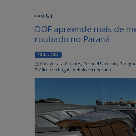
‹ Voltar
DOF apreende mais de me
roubado no Paraná
12 dez 2025
Categorias:
Cidades
,
Coronel Sapucaia
,
Paragua
Tráfico de drogas
,
Veículo recuperado