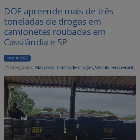
DOF apreende mais de três
toneladas de drogas em
camionetes roubadas em
Cassilândia e SP
16 out 2023
Categorias:
Maconha
,
Tráfico de drogas
,
Veículo recuperado