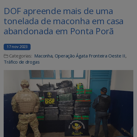
DOF apreende mais de uma
tonelada de maconha em casa
abandonada em Ponta Porã
17 nov 2023
Categorias:
Maconha
,
Operação Ágata Fronteira Oeste II
,
Tráfico de drogas