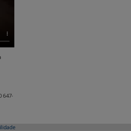
a
 647-
ilidade