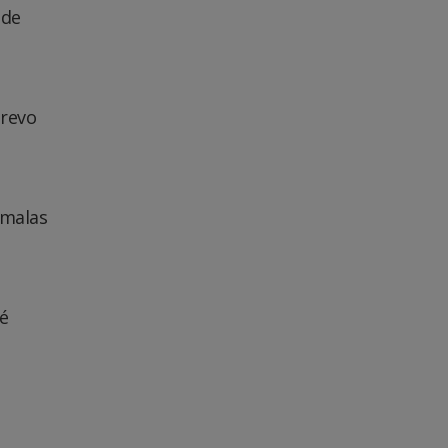
 de
Trevo
-malas
é