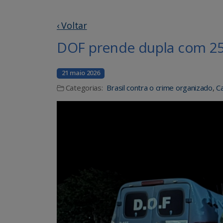
‹ Voltar
DOF prende dupla com 25
21 maio 2026
Categorias:
Brasil contra o crime organizado
,
C