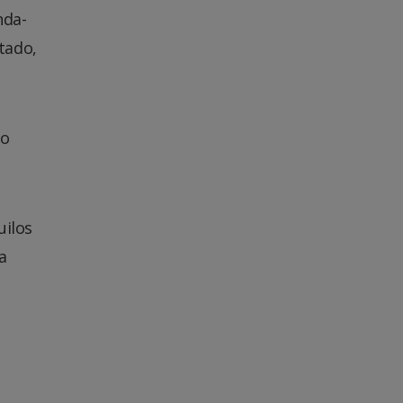
nda-
tado,
do
uilos
a