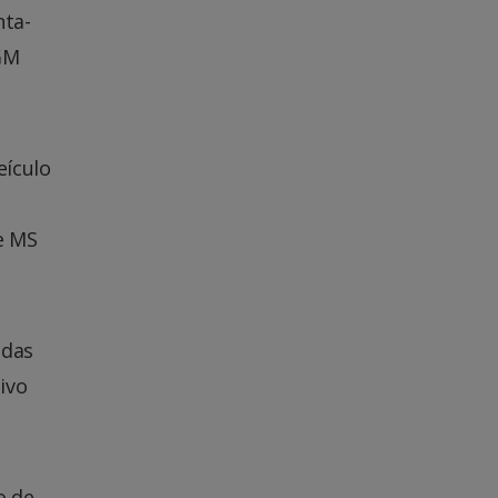
nta-
GM
eículo
e MS
adas
ivo
o de