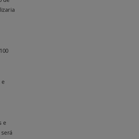
izaria
 100
 e
s e
 será