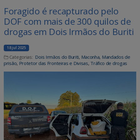
Foragido é recapturado pelo
DOF com mais de 300 quilos de
drogas em Dois Irmãos do Buriti
18 jul 2025
Categorias:
Dois Irmãos do Buriti
,
Maconha
,
Mandados de
prisão
,
Protetor das Fronteiras e Divisas
,
Tráfico de drogas