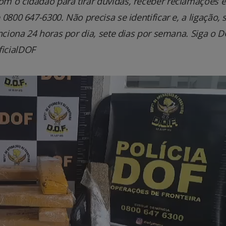
m o cidadão para tirar dúvidas, receber reclamações e
800 647-6300. Não precisa se identificar e, a ligação, 
nciona 24 horas por dia, sete dias por semana. Siga o 
icialDOF