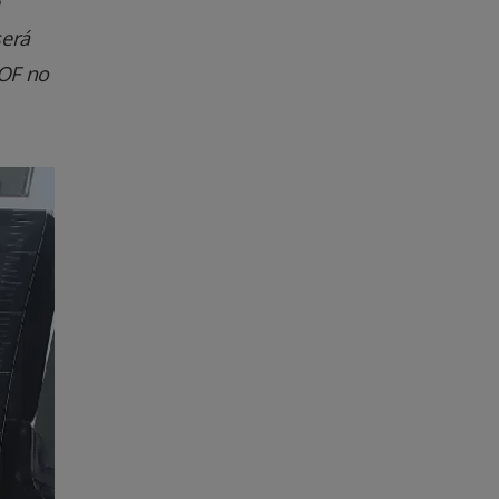
será
DOF no