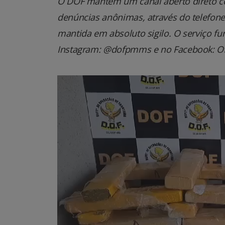
O DOF mantém um canal aberto direto co
denúncias anônimas, através do telefone 0
mantida em absoluto sigilo. O serviço fu
Instagram: @dofpmms e no Facebook: Of