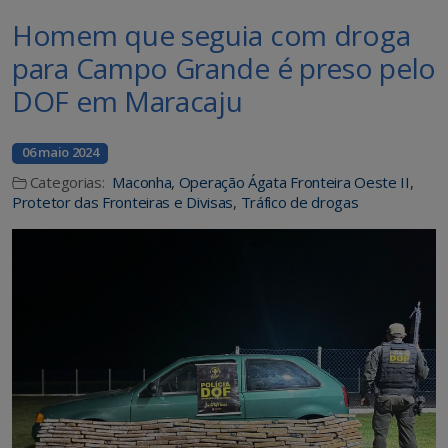
Homem que seguia com droga
para Campo Grande é preso pelo
DOF em Maracaju
06 maio 2024
Categorias:
Maconha
,
Operação Ágata Fronteira Oeste II
,
Protetor das Fronteiras e Divisas
,
Tráfico de drogas