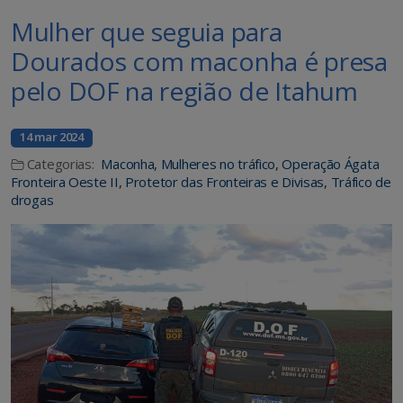
Mulher que seguia para
Dourados com maconha é presa
pelo DOF na região de Itahum
14 mar 2024
Categorias:
Maconha
,
Mulheres no tráfico
,
Operação Ágata
Fronteira Oeste II
,
Protetor das Fronteiras e Divisas
,
Tráfico de
drogas