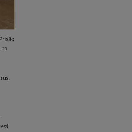
Prisão
 na
rus,
será