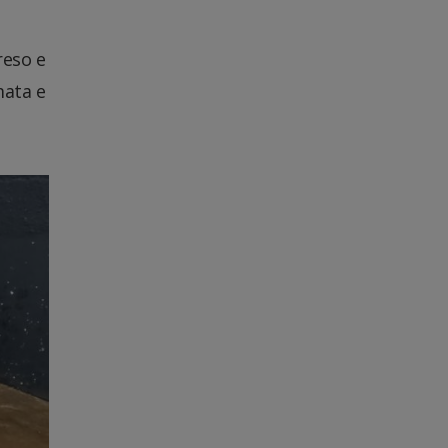
reso e
mata e