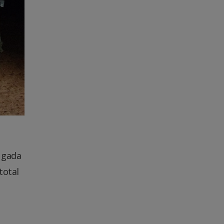
ugada
total