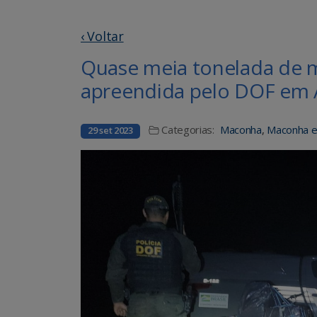
‹ Voltar
Quase meia tonelada de 
apreendida pelo DOF em
Categorias:
Maconha
,
Maconha 
29 set 2023