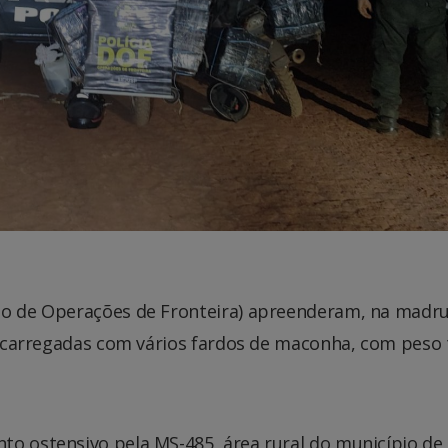
nto de Operações de Fronteira) apreenderam, na madr
as carregadas com vários fardos de maconha, com peso 
to ostensivo pela MS-485, área rural do município de