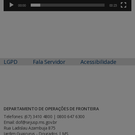
00:00
00:23
LGPD
Fala Servidor
Acessibilidade
DEPARTAMENTO DE OPERAÇÕES DE FRONTEIRA
Telefones: (67) 3410 4800 | 0800 647 6300
Email: dof@sejusp.ms.gov.br
Rua Ladislau Azambuja 875
Jardim Guaicurus - Dourados | MS