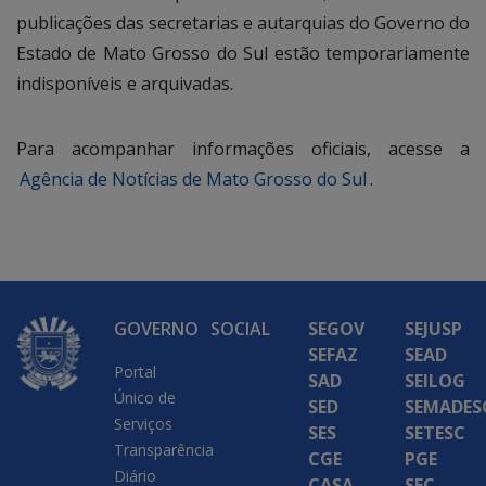
publicações das secretarias e autarquias do Governo do
Estado de Mato Grosso do Sul estão temporariamente
indisponíveis e arquivadas.
Para acompanhar informações oficiais, acesse a
Agência de Notícias de Mato Grosso do Sul
.
GOVERNO
SOCIAL
SEGOV
SEJUSP
SEFAZ
SEAD
Portal
SAD
SEILOG
Único de
SED
SEMADES
Serviços
SES
SETESC
Transparência
CGE
PGE
Diário
CASA
SEC