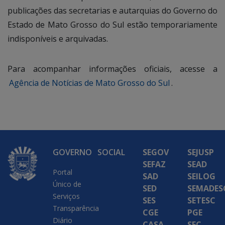
publicações das secretarias e autarquias do Governo do
Estado de Mato Grosso do Sul estão temporariamente
indisponíveis e arquivadas.
Para acompanhar informações oficiais, acesse a
Agência de Notícias de Mato Grosso do Sul
.
GOVERNO
SOCIAL
SEGOV
SEJUSP
SEFAZ
SEAD
Portal
SAD
SEILOG
Único de
SED
SEMADES
Serviços
SES
SETESC
Transparência
CGE
PGE
Diário
CASA
SEC