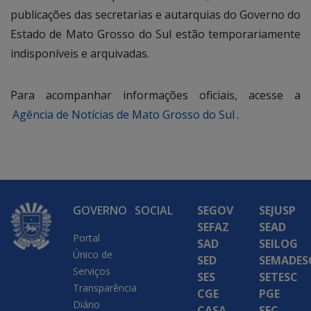
publicações das secretarias e autarquias do Governo do
Estado de Mato Grosso do Sul estão temporariamente
indisponíveis e arquivadas.
Para acompanhar informações oficiais, acesse a
Agência de Notícias de Mato Grosso do Sul
.
GOVERNO
SOCIAL
SEGOV
SEJUSP
SEFAZ
SEAD
Portal
SAD
SEILOG
Único de
SED
SEMADES
Serviços
SES
SETESC
Transparência
CGE
PGE
Diário
CASA
SEC