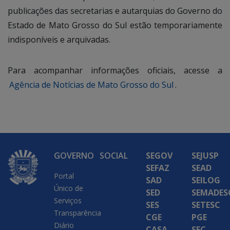
publicações das secretarias e autarquias do Governo do
Estado de Mato Grosso do Sul estão temporariamente
indisponíveis e arquivadas.
Para acompanhar informações oficiais, acesse a
Agência de Notícias de Mato Grosso do Sul
.
GOVERNO
SOCIAL
SEGOV
SEJUSP
SEFAZ
SEAD
Portal
SAD
SEILOG
Único de
SED
SEMADES
Serviços
SES
SETESC
Transparência
CGE
PGE
Diário
CASA
SEC