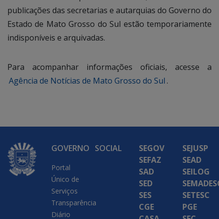
publicações das secretarias e autarquias do Governo do
Estado de Mato Grosso do Sul estão temporariamente
indisponíveis e arquivadas.
Para acompanhar informações oficiais, acesse a
Agência de Notícias de Mato Grosso do Sul
.
GOVERNO
SOCIAL
SEGOV
SEJUSP
SEFAZ
SEAD
Portal
SAD
SEILOG
Único de
SED
SEMADES
Serviços
SES
SETESC
Transparência
CGE
PGE
Diário
CASA
SEC