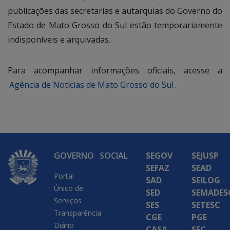
publicações das secretarias e autarquias do Governo do
Estado de Mato Grosso do Sul estão temporariamente
indisponíveis e arquivadas.
Para acompanhar informações oficiais, acesse a
Agência de Notícias de Mato Grosso do Sul
.
GOVERNO
SOCIAL
SEGOV
SEJUSP
SEFAZ
SEAD
Portal
SAD
SEILOG
Único de
SED
SEMADES
Serviços
SES
SETESC
Transparência
CGE
PGE
Diário
CASA
SEC